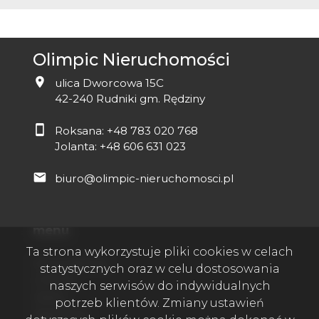
Olimpic Nieruchomości
ulica Dworcowa 15C
42-240 Rudniki gm. Rędziny
Roksana:
+48 783 020 768
Jolanta:
+48 606 631 023
biuro@olimpic-nieruchomosci.pl
menu
Ta strona wykorzystuje pliki cookies w celach
Strona główna
statystycznych oraz w celu dostosowania
O firmie
naszych serwisów do indywidualnych
Oferty
potrzeb klientów. Zmiany ustawień
Zgłoszenia