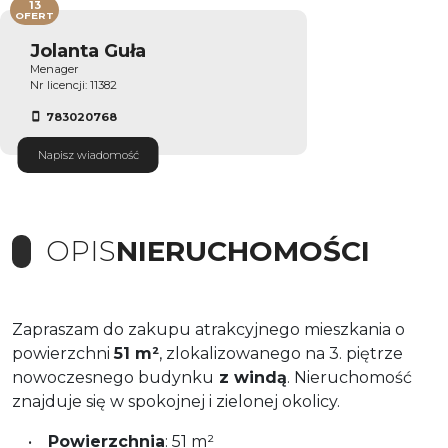
13
OFERT
Jolanta Guła
Menager
Nr licencji: 11382
783020768
Napisz wiadomość
OPIS
NIERUCHOMOŚCI
Zapraszam do zakupu atrakcyjnego mieszkania o
powierzchni
51 m²
, zlokalizowanego na 3. piętrze
nowoczesnego budynku
z windą
. Nieruchomość
znajduje się w spokojnej i zielonej okolicy.
•
Powierzchnia
: 51 m²