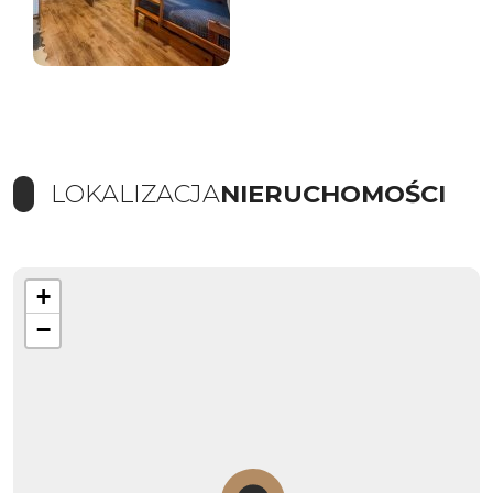
LOKALIZACJA
NIERUCHOMOŚCI
+
−