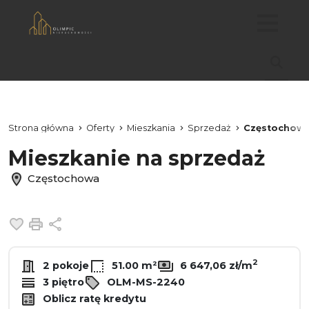
Strona główna
Oferty
Mieszkania
Sprzedaż
Częstochow
Mieszkanie na sprzedaż
Częstochowa
Dodaj do ulubionych
Drukuj
Udostępnij
2
2 pokoje
51.00 m²
6 647,06 zł/m
3 piętro
OLM-MS-2240
Oblicz ratę kredytu