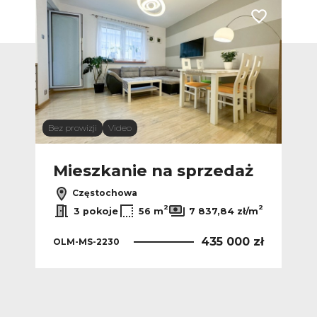
Dodaj do ulubionych
Dodaj do ulub
Bez prowizji
Video
Vide
ż
Mieszkanie na sprzedaż
M
Częstochowa
2
2
2
/m
3 pokoje
56 m
7 837,84 zł/m
 zł
435 000 zł
OLM-MS-2230
OLM